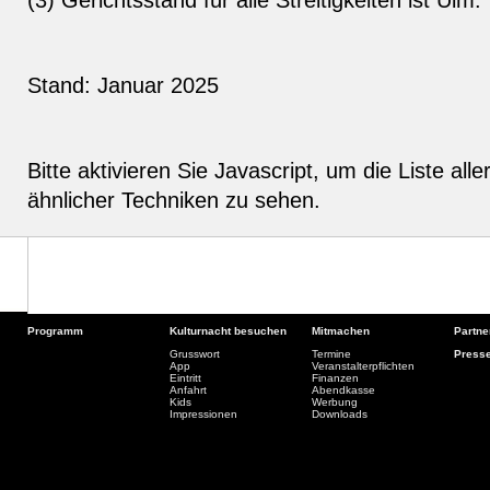
Stand: Januar 2025
Bitte aktivieren Sie Javascript, um die Liste all
ähnlicher Techniken zu sehen.
Programm
Kulturnacht besuchen
Mitmachen
Partne
Grusswort
Termine
Press
App
Veranstalterpflichten
Eintritt
Finanzen
Anfahrt
Abendkasse
Kids
Werbung
Impressionen
Downloads